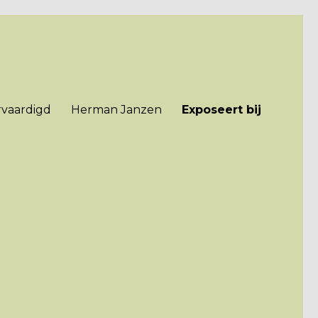
rvaardigd
Herman Janzen
Exposeert bij