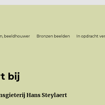
en, beeldhouwer
Bronzen beelden
In opdracht ve
t bij
nsgieterij Hans Steylaert