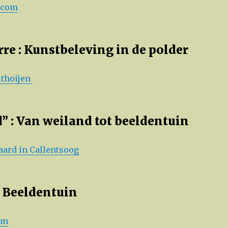
r.com
rre : Kunstbeleving in de polder
ithoijen
 : Van weiland tot beeldentuin
ard in Callentsoog
 Beeldentuin
em