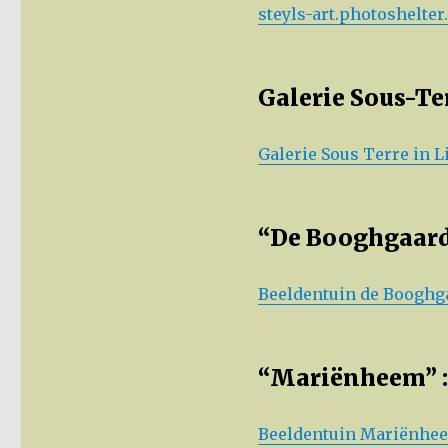
steyls-art.photoshelte
Galerie Sous-Te
Galerie Sous Terre in L
“De Booghgaard”
Beeldentuin de Booghga
“Mariënheem” :
Beeldentuin Mariënhe